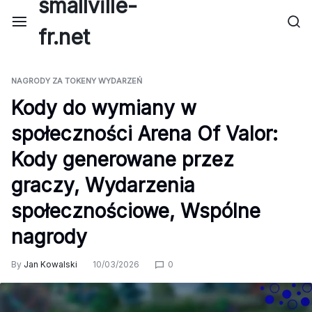
smallville-
Skip
to
fr.net
content
NAGRODY ZA TOKENY WYDARZEŃ
Kody do wymiany w
społeczności Arena Of Valor:
Kody generowane przez
graczy, Wydarzenia
społecznościowe, Wspólne
nagrody
By
Jan Kowalski
10/03/2026
0