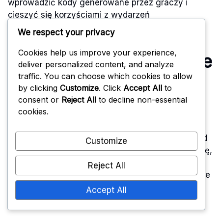
wprowadzić kody generowane przez graczy i
cieszyć się korzyściami z wydarzeń
społecznościowych.
We respect your privacy
Cookies help us improve your experience,
Krok po kroku instrukcje
deliver personalized content, and analyze
traffic. You can choose which cookies to allow
dotyczące realizacji
by clicking
Customize
. Click
Accept All
to
kodów
consent or
Reject All
to decline non-essential
cookies.
Aby zrealizować kody w Arena of Valor, zacznij od
Customize
odwiedzenia oficjalnej strony realizacji. Upewnij się,
że masz gotowy ważny kod, ponieważ będziesz
Reject All
musiał go wprowadzić na stronie. Postępuj zgodnie
z tymi krokami, aby zapewnić płynny proces
Accept All
realizacji: