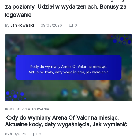
za poziomy, Udział w wydarzeniach, Bonusy za
logowanie
By
Jan Kowalski
09/03/2026
0
KODY DO ZREALIZOWANIA
Kody do wymiany Arena Of Valor na miesiąc:
Aktualne kody, daty wygaśnięcia, Jak wymienić
09/03/2026
0