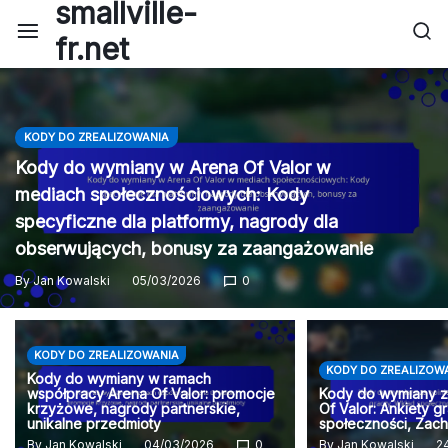
smallville-
Skip
to
fr.net
content
KODY DO ZREALIZOWANIA
Kody do wymiany w Arena Of Valor w
mediach społecznościowych: Kody
specyficzne dla platformy, nagrody dla
obserwujących, bonusy za zaangażowanie
By
Jan Kowalski
05/03/2026
0
KODY DO ZREALIZOWANIA
KODY DO ZREALIZOW
Kody do wymiany w ramach
współpracy Arena Of Valor: promocje
Kody do wymiany z
krzyżowe, nagrody partnerskie,
Of Valor: Ankiety g
unikalne przedmioty
społeczności, Zac
By
Jan Kowalski
04/03/2026
0
By
Jan Kowalski
2